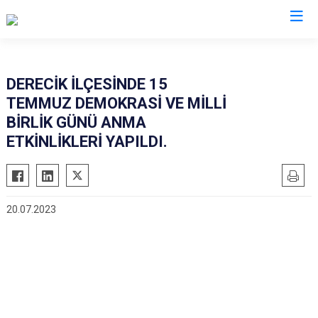
Hakkari
DERECİK İLÇESİNDE 15
TEMMUZ DEMOKRASİ VE MİLLİ
Çukurca
BİRLİK GÜNÜ ANMA
Şemdinli
ETKİNLİKLERİ YAPILDI.
Yüksekova
Derecik
20.07.2023