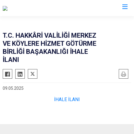
Hakkari
T.C. HAKKÂRİ VALİLİĞİ MERKEZ
VE KÖYLERE HİZMET GÖTÜRME
Çukurca
BİRLİĞİ BAŞAKANLIĞI İHALE
Şemdinli
İLANI
Yüksekova
Derecik
09.05.2025
İHALE İLANI